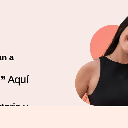
an a
”
Aquí
oria y
mos