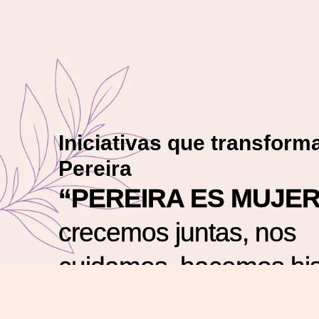
Iniciativas que transform
Pereira
“PEREIRA ES MUJER
crecemos juntas, nos
cuidamos, hacemos hist
nos divertimos. ¡Ya so