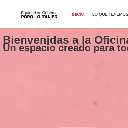
Ir
al
INICIO
LO QUE TENEMOS 
contenido
Bienvenidas a la Oficin
Un espacio creado para t